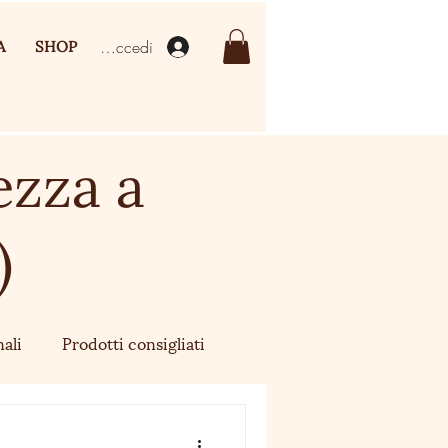
Accedi
A
SHOP
ezza a
)
ali
Prodotti consigliati