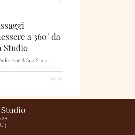
assaggi
nessere a 360° da
a Studio
a Ardor Nail & Spa Studio,
Pisa, sono ideali per chi cerca
 Studio
o 2A
U )