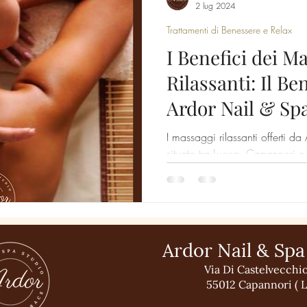
2 lug 2024
Trattamenti di Benessere e Relax
I Benefici dei M
Rilassanti: Il Be
Ardor Nail & Sp
I massaggi rilassanti offerti d
situato tra Lucca, Capannori e 
un momento di benes
Ardor Nail & Spa
Via Di Castelvecchi
55012 Capannori ( L