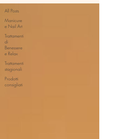
All Posts
Manicure
e Nail Art
Trattamenti
di
Benessere
e Relax
Trattamenti
stagionali
Prodotti
consigliati