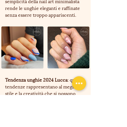
semplicità della nail art minimalista 
rende le unghie eleganti e raffinate 
senza essere troppo appariscenti.
Tendenza unghie 2024 Lucca
: queste 
tendenze rappresentano al meglio lo 
stile e la creatività che si possono 
trovare a Lucca nel 2024, rendendo 
le unghie un accessorio di moda 
imprescindibile.
Ardor Nail & Spa Studio
centro estetico Lucca