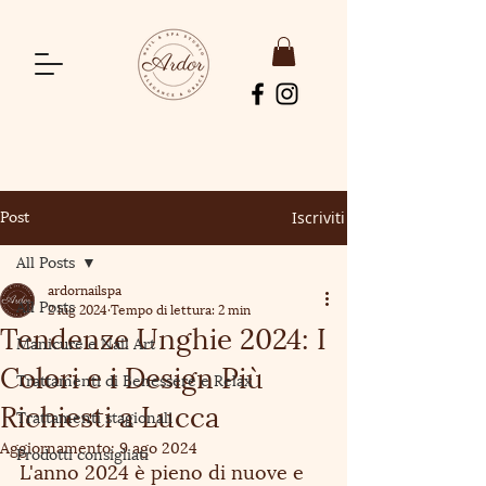
Iscriviti
Post
All Posts
ardornailspa
All Posts
2 lug 2024
Tempo di lettura: 2 min
Tendenze Unghie 2024: I
Manicure e Nail Art
Colori e i Design Più
Trattamenti di Benessere e Relax
Richiesti a Lucca
Trattamenti stagionali
Aggiornamento:
9 ago 2024
Prodotti consigliati
L'anno 2024 è pieno di nuove e 