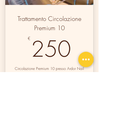
Trattamento Circolazione
Premium 10
250€
250
€
Circolazione Premium 10 presso Ardor Nail
& Spa Studio a Lucca offre 10 sessioni di
pressoterapia per migliorare la circolazione,
ridurre la cellulite, drenare i liquidi e
tonificare la pelle.
Valido per 6 mesi
Acquista ora