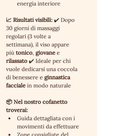
energia interiore
📈 Risultati visibili:
 ✔️ Dopo 
30 giorni di massaggi 
regolari (3 volte a 
settimana), il viso appare 
più 
tonico
, 
giovane
 e 
rilassato
 ✔️ Ideale per chi 
vuole dedicarsi una coccola 
di benessere e 
ginnastica 
facciale
 in modo naturale
📦 Nel nostro cofanetto 
troverai:
Guida dettagliata con i 
movimenti da effettuare
Zone consigliate del 