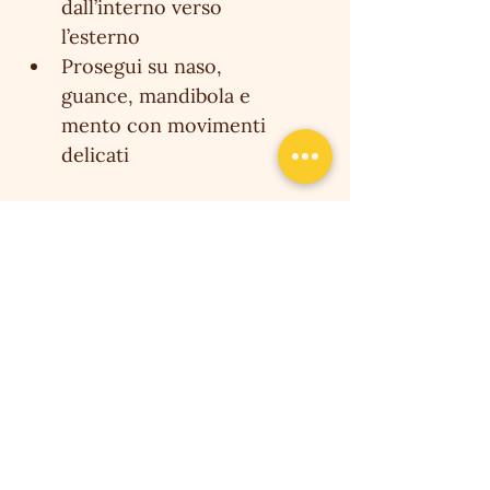
dall’interno verso 
l’esterno
Prosegui su naso, 
guance, mandibola e 
mento con movimenti 
delicati
✨ Trasforma la tua routine 
in un rituale di bellezza con 
la 
pietra ossidiana per 
massaggio viso anti-age
 – il 
tuo alleato naturale per un 
viso giovane, rilassato e 
radioso!
Caratteristiche principali:
✓ 100% naturale ✓ 