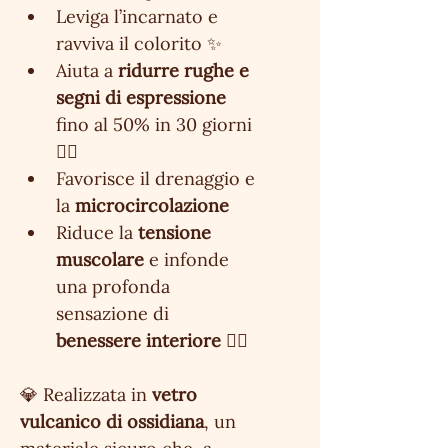
Leviga l’incarnato e 
ravviva il colorito ✨
Aiuta a 
ridurre rughe e 
segni di espressione
fino al 50% in 30 giorni 
💆‍♀️
Favorisce il drenaggio e 
la 
microcircolazione
Riduce la 
tensione 
muscolare
 e infonde 
una profonda 
sensazione di 
benessere interiore
 🧘‍♀️
💎 Realizzata in 
vetro 
vulcanico di ossidiana
, un 