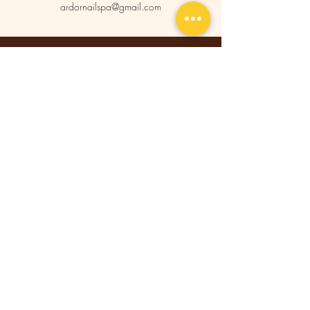
ardornailspa@gmail.com
Ardor Nail & Spa
Studio
Via Di Castelvecchio 2A
55012 Capannori ( LU )
Tel:
0583 969102
ArdorNailSpa@Gmail.com
Termini e condizioni
Informativa sulla privacy