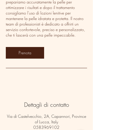
prepariamo accuratamente la pelle per
ottimizzare i risultati e dopo il trattamento
consigliamo l'uso di lozioni lenitive per
mantenere la pelle idratata e protetta. Il nostro
team di professionisti è dedicato a offrirti un
servizio confortevole, preciso e personalizzato,
che ti lascerà con una pelle impeccabile.
Prenota
Dettagli di contatto
Via di Castelvecchio, 2A, Capannori, Province
of Lucca, Italy
0583969102