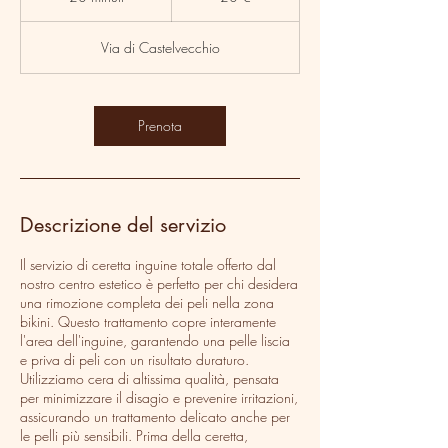
0
m
Via di Castelvecchio
i
n
u
t
Prenota
i
Descrizione del servizio
Il servizio di ceretta inguine totale offerto dal
nostro centro estetico è perfetto per chi desidera
una rimozione completa dei peli nella zona
bikini. Questo trattamento copre interamente
l'area dell'inguine, garantendo una pelle liscia
e priva di peli con un risultato duraturo.
Utilizziamo cera di altissima qualità, pensata
per minimizzare il disagio e prevenire irritazioni,
assicurando un trattamento delicato anche per
le pelli più sensibili. Prima della ceretta,