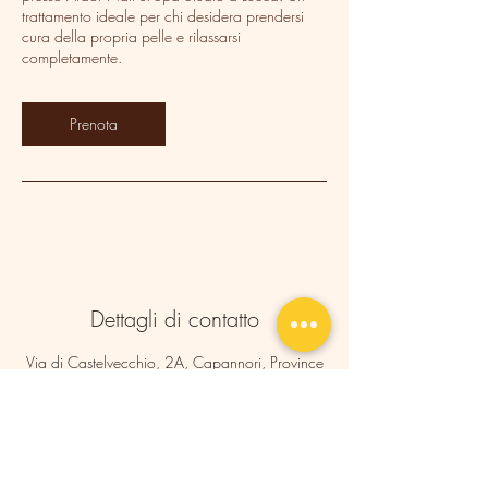
trattamento ideale per chi desidera prendersi
cura della propria pelle e rilassarsi
completamente.
Prenota
Dettagli di contatto
Via di Castelvecchio, 2A, Capannori, Province
of Lucca, Italy
0583969102
ardornailspa@gmail.com