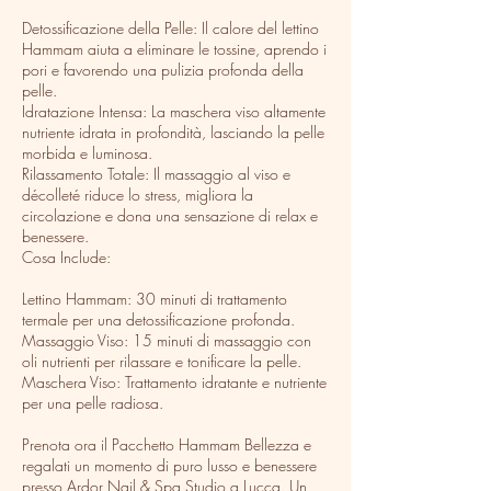
Detossificazione della Pelle: Il calore del lettino
Hammam aiuta a eliminare le tossine, aprendo i
pori e favorendo una pulizia profonda della
pelle.
Idratazione Intensa: La maschera viso altamente
nutriente idrata in profondità, lasciando la pelle
morbida e luminosa.
Rilassamento Totale: Il massaggio al viso e
décolleté riduce lo stress, migliora la
circolazione e dona una sensazione di relax e
benessere.
Cosa Include:
Lettino Hammam: 30 minuti di trattamento
termale per una detossificazione profonda.
Massaggio Viso: 15 minuti di massaggio con
oli nutrienti per rilassare e tonificare la pelle.
Maschera Viso: Trattamento idratante e nutriente
per una pelle radiosa.
Prenota ora il Pacchetto Hammam Bellezza e
regalati un momento di puro lusso e benessere
presso Ardor Nail & Spa Studio a Lucca. Un