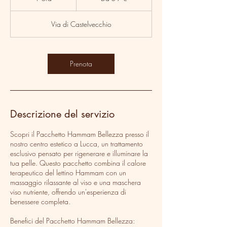
o
r
Via di Castelvecchio
Prenota
Descrizione del servizio
Scopri il Pacchetto Hammam Bellezza presso il
nostro centro estetico a Lucca, un trattamento
esclusivo pensato per rigenerare e illuminare la
tua pelle. Questo pacchetto combina il calore
terapeutico del lettino Hammam con un
massaggio rilassante al viso e una maschera
viso nutriente, offrendo un'esperienza di
benessere completa.
Benefici del Pacchetto Hammam Bellezza: