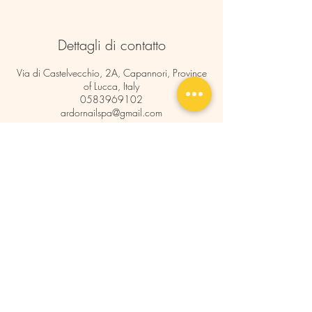
Dettagli di contatto
Via di Castelvecchio, 2A, Capannori, Province
of Lucca, Italy
0583969102
ardornailspa@gmail.com
Ardor Nail & Spa
Studio
Via Di Castelvecchio 2A
55012 Capannori ( LU )