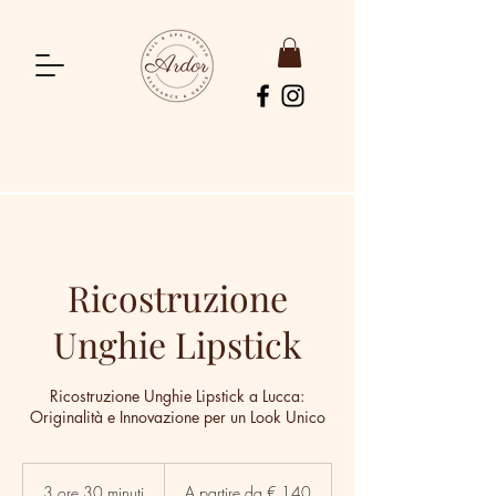
Ricostruzione
Unghie Lipstick
Ricostruzione Unghie Lipstick a Lucca:
Originalità e Innovazione per un Look Unico
A
partire
3 ore 30 minuti
3
A partire da € 140
da