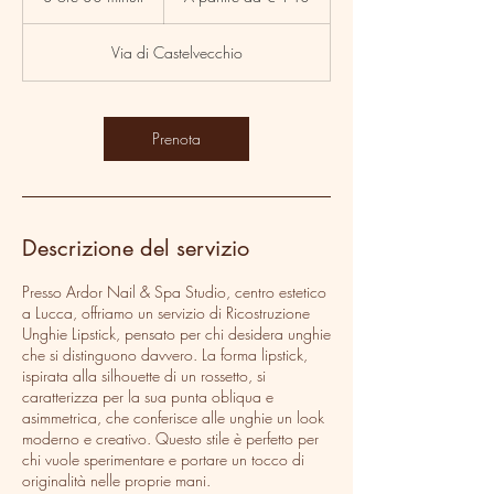
€
o
140
r
Via di Castelvecchio
e
3
0
m
Prenota
i
n
u
t
i
Descrizione del servizio
Presso Ardor Nail & Spa Studio, centro estetico
a Lucca, offriamo un servizio di Ricostruzione
Unghie Lipstick, pensato per chi desidera unghie
che si distinguono davvero. La forma lipstick,
ispirata alla silhouette di un rossetto, si
caratterizza per la sua punta obliqua e
asimmetrica, che conferisce alle unghie un look
moderno e creativo. Questo stile è perfetto per
chi vuole sperimentare e portare un tocco di
originalità nelle proprie mani.