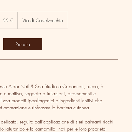
5
uro
55 €
Via di Castelvecchio
Prenota
 presso Ardor Nail & Spa Studio a Capannori, Lucca, è
a e reattiva, soggetta a irritazioni, arrossamenti e
izza prodotti ipoallergenici e ingredienti lenitivi che
'infiammazione e rinforzare la barriera cutanea.
delicata, seguita dall'applicazione di sieri calmanti ricchi
do ialuronico e la camomilla, noti per le loro proprietà