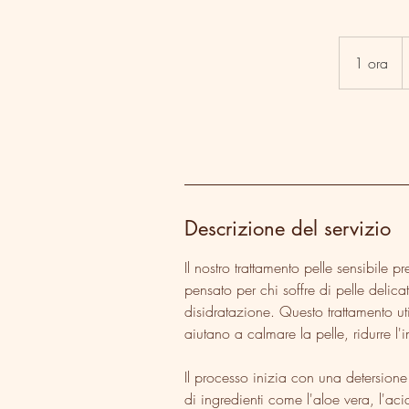
5
e
1 ora
1
o
r
Descrizione del servizio
Il nostro trattamento pelle sensibile
pensato per chi soffre di pelle delicat
disidratazione. Questo trattamento util
aiutano a calmare la pelle, ridurre l
Il processo inizia con una detersione 
di ingredienti come l'aloe vera, l'aci