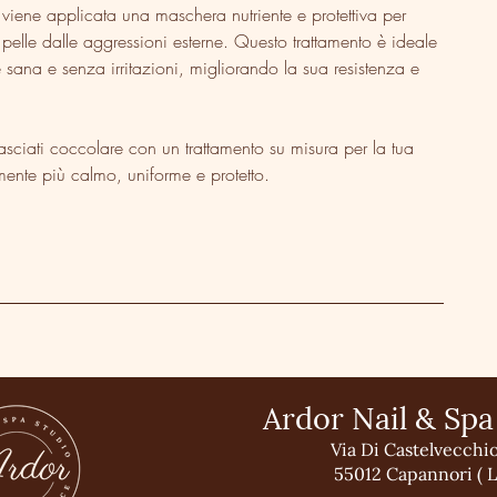
, viene applicata una maschera nutriente e protettiva per
a pelle dalle aggressioni esterne. Questo trattamento è ideale
sana e senza irritazioni, migliorando la sua resistenza e
asciati coccolare con un trattamento su misura per la tua
ilmente più calmo, uniforme e protetto.
Ardor Nail & Spa
Via Di Castelvecchi
55012 Capannori ( L