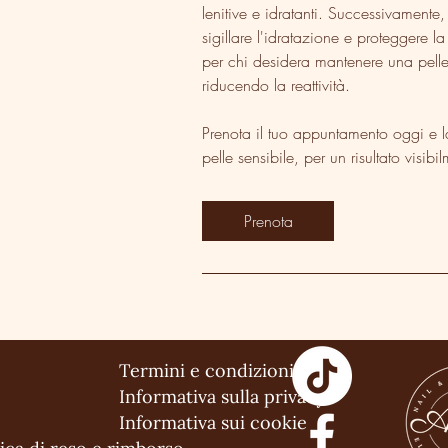
lenitive e idratanti. Successivamente
sigillare l'idratazione e proteggere l
per chi desidera mantenere una pelle 
riducendo la reattività.
Prenota il tuo appuntamento oggi e l
pelle sensibile, per un risultato visib
Prenota
Termini e condizioni
Informativa sulla privacy
Informativa sui cookie